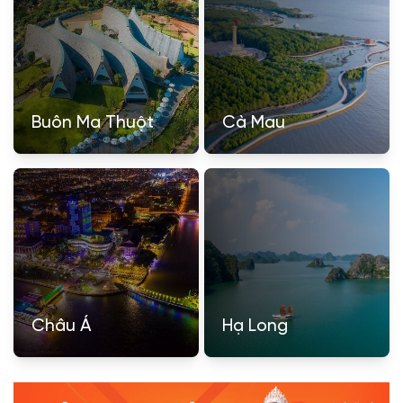
Buôn Ma Thuột
Cà Mau
Châu Á
Hạ Long