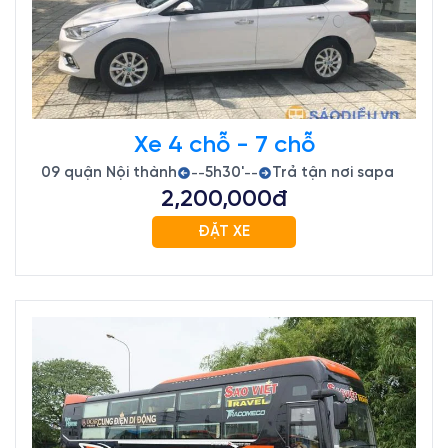
Xe 4 chỗ - 7 chỗ
09 quận Nội thành
5h30'
Trả tận nơi sapa
--
--
2,200,000đ
ĐẶT XE