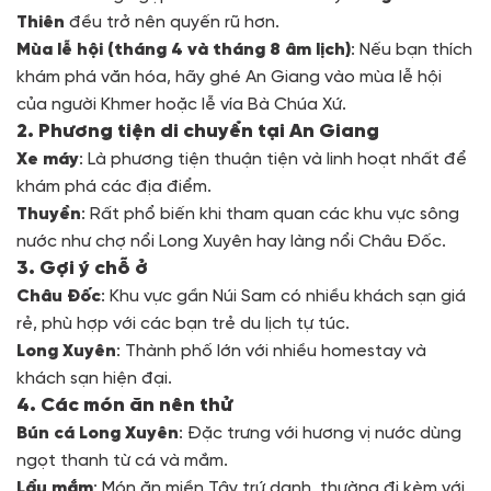
Thiên
đều trở nên quyến rũ hơn.
Mùa lễ hội (tháng 4 và tháng 8 âm lịch)
: Nếu bạn thích
khám phá văn hóa, hãy ghé An Giang vào mùa lễ hội
của người Khmer hoặc lễ vía Bà Chúa Xứ.
2. Phương tiện di chuyển tại An Giang
Xe máy
: Là phương tiện thuận tiện và linh hoạt nhất để
khám phá các địa điểm.
Thuyền
: Rất phổ biến khi tham quan các khu vực sông
nước như chợ nổi Long Xuyên hay làng nổi Châu Đốc.
3. Gợi ý chỗ ở
Châu Đốc
: Khu vực gần Núi Sam có nhiều khách sạn giá
rẻ, phù hợp với các bạn trẻ du lịch tự túc.
Long Xuyên
: Thành phố lớn với nhiều homestay và
khách sạn hiện đại.
4. Các món ăn nên thử
Bún cá Long Xuyên
: Đặc trưng với hương vị nước dùng
ngọt thanh từ cá và mắm.
Lẩu mắm
: Món ăn miền Tây trứ danh, thường đi kèm với