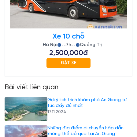
Xe 10 chỗ
Hà Nội
7h
Quảng Trị
--
--
2,500,000đ
ĐẶT XE
Bài viết liên quan
Gợi ý lịch trình khám phá An Giang tự
túc đầy đủ nhất
17.11.2024
Những địa điểm di chuyển hấp dẫn
không thể bỏ qua tại An Giang