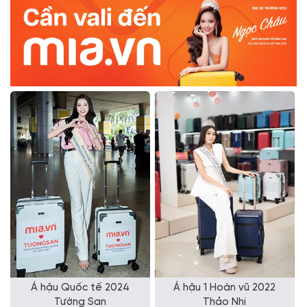
 Quốc tế 2024
Á hậu 1 Hoàn vũ 2022
Á hậu 2 H
Tường San
Thảo Nhi
Thu