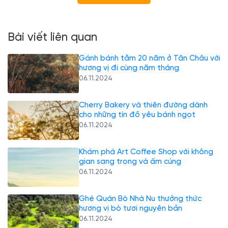
Tôn, An Giang
Như tên gọi của nó, nơi đây gồm 7 ngọn núi không liền
Bài viết liên quan
kề nhau. Thất Sơn - Bảy Núi là vùng bán sơn địa nằm
giữa vùng đồng bằng của phía Tây sông Cửu Long và
Gánh bánh tằm 20 năm ở Tân Châu với
giáp với Campuchia. Thất Sơn - Bảy Núi sở hữu trên dưới
hương vị đi cùng năm tháng
40 núi lớn nhỏ khác nhau (riêng hai huyện Tri Tôn và Tịnh
06.11.2024
Biên đã có đến 37 núi). Tuy nhiên, tại đây có 7 ngọn núi
chính nên dân gian mới đặt cho nơi này cái tên thân
Cherry Bakery và thiên đường dành
thương như vậy.
cho những tín đồ yêu bánh ngọt
06.11.2024
Tên Bảy Núi
Khám phá Art Coffee Shop với không
Núi Cấm (禁山) (Thiên Cấm Sơn),
gian sang trọng và ấm cúng
Núi Dài Năm Giếng (Ngũ Hồ Sơn)
06.11.2024
Núi Cô Tô (Phụng Hoàng Sơn),
Núi Dài (Ngọa Long Sơn),
Ghé Quán Bò Nhà Nu thưởng thức
Núi Tượng (象山) (Liên Hoa Sơn)
hương vị bò tươi nguyên bản
Núi Két (Anh Vũ Sơn)
06.11.2024