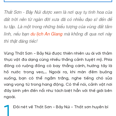
Thất Sơn - Bảy Núi được xem là nơi quy tụ tinh hoa của
đất trời nên từ ngàn đời xưa đã có nhiều đạo sĩ đến để
tu tập. Là một trong những biểu tượng của vùng đất tâm
linh, nếu bạn
du lịch An Giang
mà không đi qua nơi này
thì thật đáng tiếc!
Vùng Thất Sơn - Bảy Núi được thiên nhiên ưu ái với thảm
thực vật đa dạng cùng nhiều thắng cảnh tuyệt mỹ. Phía
đông có ruộng đồng cò bay thẳng cánh, hướng tây là
hồ nước trong veo,… Ngoài ra, khi màn đêm buông
xuống, bạn có thể ngắm trăng, nghe tiếng chó sủa
vang vọng từ trong hang động. Có thể nói, cảnh vật nơi
đây bình yên đến nổi như tách biệt hẳn với thế giới bên
ngoài.
1
Đôi nét về Thất Sơn - Bảy Núi - Thất sơn huyền bí