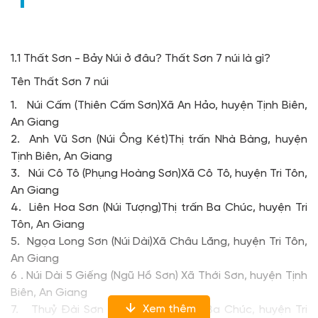
1.1 Thất Sơn - Bảy Núi ở đâu? Thất Sơn 7 núi là gì?
Tên Thất Sơn 7 núi
1. Núi Cấm (Thiên Cấm Sơn)Xã An Hảo, huyện Tịnh Biên,
An Giang
2. Anh Vũ Sơn (Núi Ông Két)Thị trấn Nhà Bàng, huyện
Tịnh Biên, An Giang
3. Núi Cô Tô (Phụng Hoàng Sơn)Xã Cô Tô, huyện Tri Tôn,
An Giang
4. Liên Hoa Sơn (Núi Tượng)Thị trấn Ba Chúc, huyện Tri
Tôn, An Giang
5. Ngọa Long Sơn (Núi Dài)Xã Châu Lăng, huyện Tri Tôn,
An Giang
6 . Núi Dài 5 Giếng (Ngũ Hồ Sơn) Xã Thới Sơn, huyện Tịnh
Biên, An Giang
Xem thêm
7. Thuỷ Đài Sơn (Núi Nước)Thị trấn Ba Chúc, huyện Tri