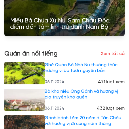
Miếu Bà Chúa Xứ Núi Sam Châu Đốc,
điểm đến tâm linh trứ danh Nam Bộ
Quán ăn nổi tiếng
Xem tất cả
Ghé Quán Bò Nhà Nu thưởng thức
hương vị bò tươi nguyên bản
471 lượt xem
06.11.2024
Bò kho niêu Ông Gánh và hương vị
gia truyền khó quên
432 lượt xem
06.11.2024
Gánh bánh tằm 20 năm ở Tân Châu
với hương vị đi cùng năm tháng