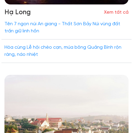
Hạ Long
Xem tất cả
Tên 7 ngọn núi An giang - Thất Sơn Bảy Núi vùng đất
trấn giữ linh hồn
Hòa cùng Lễ hội chèo cạn, múa bông Quảng Bình rộn
ràng, náo nhiệt