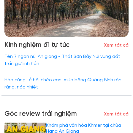
Kinh nghiệm đi tự túc
Xem tất cả
Tên 7 ngọn núi An giang - Thất Sơn Bảy Núi vùng đất
trấn giữ linh hồn
Hòa cùng Lễ hội chèo cạn, múa bông Quảng Bình rộn
ràng, náo nhiệt
Góc review trải nghiệm
Xem tất cả
Khám phá văn hóa Khmer tại chùa
Hang An Giang