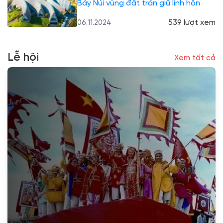
Bảy Núi vùng đất trấn giữ linh hồn
539 lượt xem
06.11.2024
Lễ hội
Xem tất cả