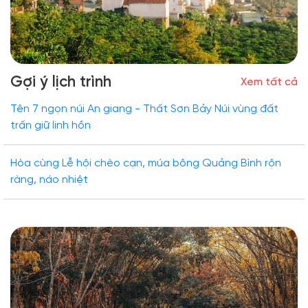
Gợi ý lịch trình
Xem tất cả
Tên 7 ngọn núi An giang - Thất Sơn Bảy Núi vùng đất
trấn giữ linh hồn
Hòa cùng Lễ hội chèo cạn, múa bông Quảng Bình rộn
ràng, náo nhiệt