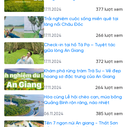
377 lượt xem
17.11.2024
Trải nghiệm cuộc sống miền quê tại
làng nổi Châu Đốc
266 lượt xem
17.11.2024
Check-in tại hồ Tà Pạ – Tuyệt tác
giữa lòng An Giang
372 lượt xem
17.11.2024
Khám phá rừng tràm Trà Sư – Vẻ đẹp
hoang sơ đặc trưng của An Giang
264 lượt xem
17.11.2024
Hòa cùng Lễ hội chèo cạn, múa bông
Quảng Bình rộn ràng, náo nhiệt
385 lượt xem
06.11.2024
Tên 7 ngọn núi An giang - Thất Sơn