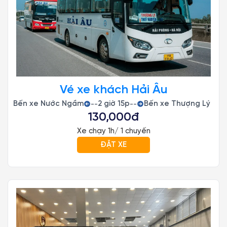
Vé xe khách Hải Âu
Bến xe Nước Ngầm
2 giờ 15p
Bến xe Thượng Lý
--
--
130,000đ
Xe chạy 1h/ 1 chuyến
ĐẶT XE