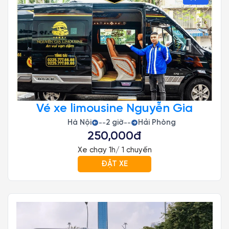
Vé xe limousine Nguyễn Gia
Hà Nội
2 giờ
Hải Phòng
--
--
250,000đ
Xe chạy 1h/ 1 chuyến
ĐẶT XE