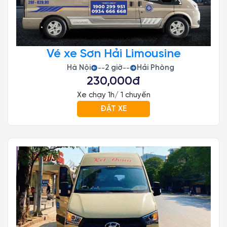
Vé xe Sơn Hải Limousine
Hà Nội
2 giờ
Hải Phòng
--
--
230,000đ
Xe chạy 1h/ 1 chuyến
ĐẶT XE