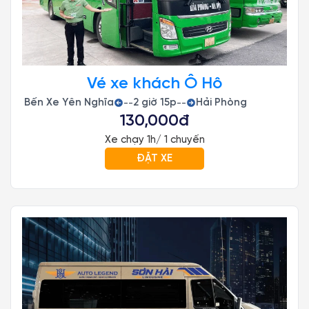
Vé xe khách Ô Hô
Bến Xe Yên Nghĩa
2 giờ 15p
Hải Phòng
--
--
130,000đ
Xe chạy 1h/ 1 chuyến
ĐẶT XE