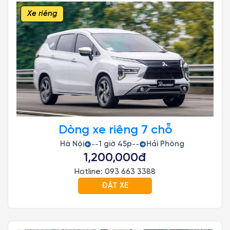
Xe riêng
Dòng xe riêng 7 chỗ
Hà Nội
1 giờ 45p
Hải Phòng
--
--
1,200,000đ
Hotline: 093 663 3388
ĐẶT XE