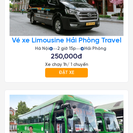
Vé xe Limousine Hải Phòng Travel
Hà Nội
2 giờ 15p
Hải Phòng
--
--
250,000đ
Xe chạy 1h/ 1 chuyến
ĐẶT XE