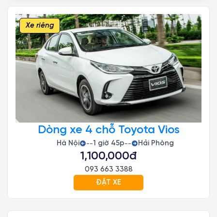
Xe riêng
Dòng xe 4 chỗ Toyota Vios
Hà Nội
1 giờ 45p
Hải Phòng
--
--
1,100,000đ
093 663 3388
ĐẶT XE