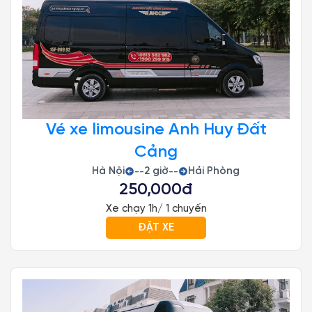
Vé xe limousine Anh Huy Đất
Cảng
Hà Nội
2 giờ
Hải Phòng
--
--
250,000đ
Xe chạy 1h/ 1 chuyến
ĐẶT XE