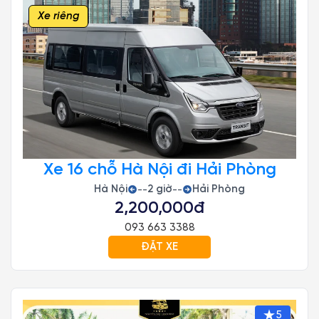
Xe riêng
Xe 16 chỗ Hà Nội đi Hải Phòng
Hà Nội
2 giờ
Hải Phòng
--
--
2,200,000đ
093 663 3388
ĐẶT XE
5