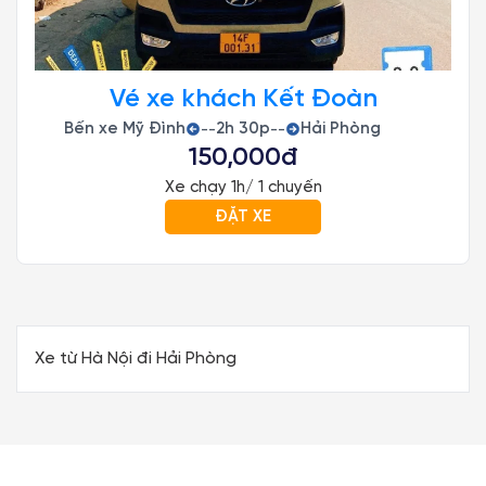
Vé xe khách Kết Đoàn
Bến xe Mỹ Đình
2h 30p
Hải Phòng
--
--
150,000đ
Xe chạy 1h/ 1 chuyến
ĐẶT XE
Xe từ Hà Nội đi Hải Phòng