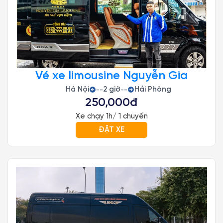
Vé xe limousine Nguyễn Gia
Hà Nội
2 giờ
Hải Phòng
--
--
250,000đ
Xe chạy 1h/ 1 chuyến
ĐẶT XE