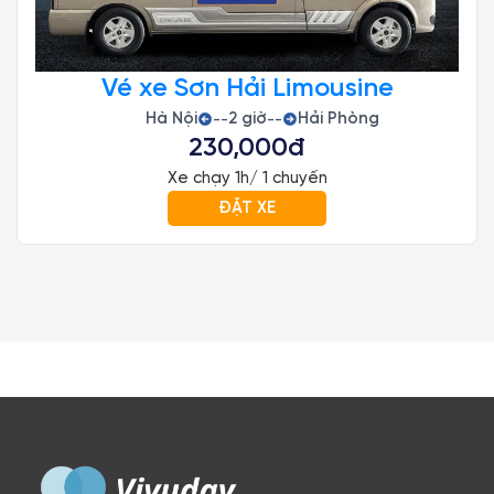
Vé xe Sơn Hải Limousine
Hà Nội
2 giờ
Hải Phòng
--
--
230,000đ
Xe chạy 1h/ 1 chuyến
ĐẶT XE