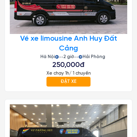
Vé xe limousine Anh Huy Đất
Cảng
Hà Nội
2 giờ
Hải Phòng
--
--
250,000đ
Xe chạy 1h/ 1 chuyến
ĐẶT XE